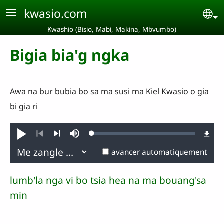
Aller au contenu principal
kwasio.com
Se
Kwashio (Bisio, Mabi, Makina, Mbvumbo)
Bigia bia'g ngka
Awa na bur bubia bo sa ma susi ma Kiel Kwasio o gia
bi gia ri
Loaded
:
Jouer
Sourdine
0.25%
Précédent
Suivant
avancer automatiquement
lumb'la nga vi bo tsia hea na ma bouang'sa
min