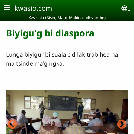
Aller au contenu principal
kwasio.com
Se
Kwashio (Bisio, Mabi, Makina, Mbvumbo)
Biyigu'g bi diaspora
Lunga biyigur bi suala cid-lak-trab hea na
ma tsinde ma'g ngka.