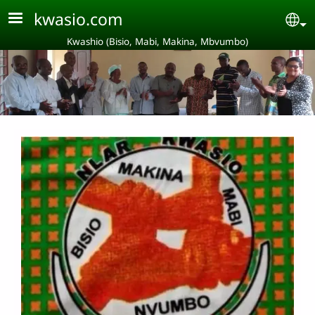
Aller au contenu principal
kwasio.com
Se
Kwashio (Bisio, Mabi, Makina, Mbvumbo)