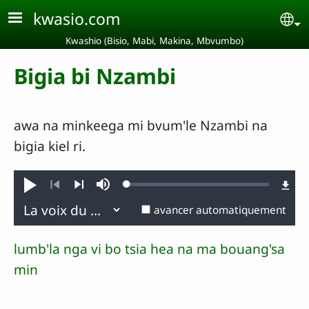
Aller au contenu principal
kwasio.com
Se
Kwashio (Bisio, Mabi, Makina, Mbvumbo)
Bigia bi Nzambi
awa na minkeega mi bvum'le Nzambi na
bigia kiel ri.
Loaded
:
Jouer
Sourdine
0.19%
Précédent
Suivant
avancer automatiquement
lumb'la nga vi bo tsia hea na ma bouang'sa
min