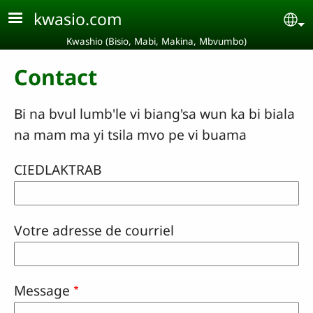
Aller au contenu principal
kwasio.com
Se
Kwashio (Bisio, Mabi, Makina, Mbvumbo)
Contact
Bi na bvul lumb'le vi biang'sa wun ka bi biala
na mam ma yi tsila mvo pe vi buama
CIEDLAKTRAB
Votre adresse de courriel
Message