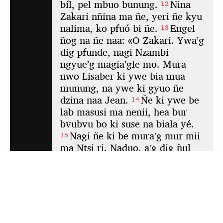
Pour visualiser cette application hors ligne,
cliquez ici
pour l'ouvrir dans une nouvelle
fenêtre. Ensuite, mettez-la en signet ou ajoutez-
la à votre écran d'accueil.