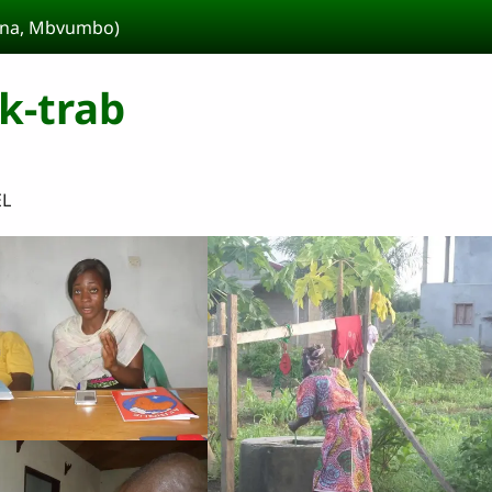
kina, Mbvumbo)
ak-trab
EL