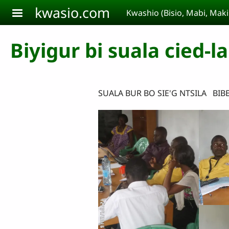
Aller au contenu principal
kwasio.com
Kwashio (Bisio, Mabi, Ma
Biyigur bi suala cied-l
SUALA BUR BO SIE'G NTSILA BIB