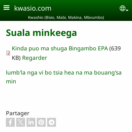
Aller au contenu principal
kwasio.com
Se
Kwashio (Bisio, Mabi, Makina, Mbvumbo)
Suala minkeega
Kinda puo ma shuga Bingambo EPA
(639
KB)
Regarder
lumb'la nga vi bo tsia hea na ma bouang'sa
min
Partager