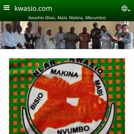
Aller au contenu principal
kwasio.com
Se
Kwashio (Bisio, Mabi, Makina, Mbvumbo)