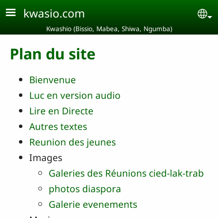
Aller au contenu principal
kwasio.com
Se
Kwashio (Bissio, Mabea, Shiwa, Ngumba)
Plan du site
Bienvenue
Luc en version audio
Lire en Directe
Autres textes
Reunion des jeunes
Images
Galeries des Réunions cied-lak-trab
photos diaspora
Galerie evenements