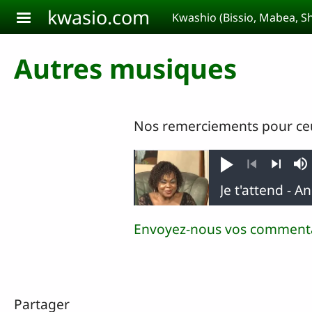
Aller au contenu principal
kwasio.com
Kwashio (Bissio, Mabea, 
Autres musiques
Nos remerciements pour ceux
Jouer
So
Précédent
Suivant
Envoyez-nous vos commenta
Partager