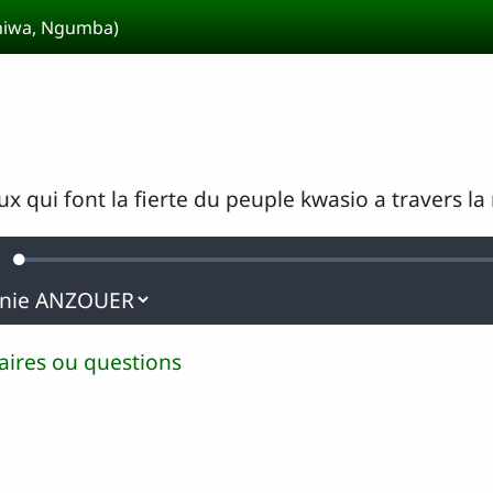
Shiwa, Ngumba)
 qui font la fierte du peuple kwasio a travers la
Loaded
:
urdine
0.25%
ires ou questions