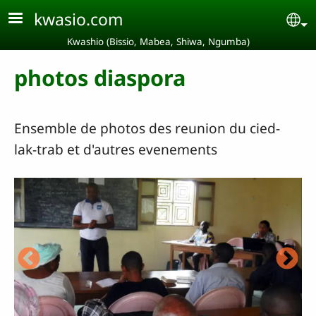
Aller au contenu principal
kwasio.com
Se
Kwashio (Bissio, Mabea, Shiwa, Ngumba)
photos diaspora
Ensemble de photos des reunion du cied-
lak-trab et d'autres evenements