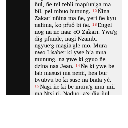
Pour visualiser cette application hors ligne,
cliquez ici
pour l'ouvrir dans une nouvelle
fenêtre. Ensuite, mettez-la en signet ou ajoutez-
la à votre écran d'accueil.