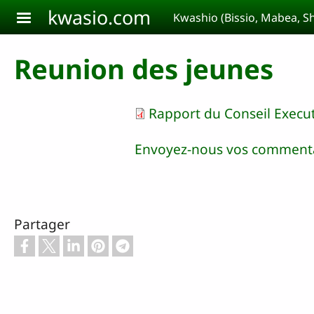
Aller au contenu principal
kwasio.com
Kwashio (Bissio, Mabea, 
Reunion des jeunes
Rapport du Conseil Execu
Envoyez-nous vos commenta
Partager