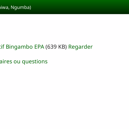
Shiwa, Ngumba)
tif Bingambo EPA
(639 KB)
Regarder
ires ou questions