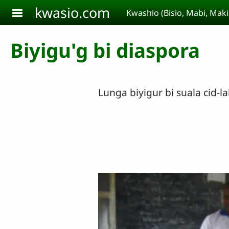
Aller au contenu principal
kwasio.com
Kwashio (Bisio, Mabi, Ma
Biyigu'g bi diaspora
Lunga biyigur bi suala cid-l